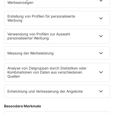
Konkurrenzausschluss werden nach Möglichkeit
berücksichtigt. Ein Anspruch auf
Konkurrenzausschluss und/oder mit einem
Konkurrenzschutz einhergehende sonstige
Ansprüche bestehen nicht bzw. werden dadurch
nicht begründet.
4. Die Ausstrahlungs- bzw.
Veröffentlichungsrechte der von Audiotainment
Südwest für den Auftraggeber produzierten
Werbespots, Sonderwerbeformen o.ä., sind
beschränkt auf das jeweilige UKW-Sendegebiet
gemäß Auftrag bzw. das durch den jeweiligen
Sender zur Ausstrahlung gebrachte Programm auf
den bekannten Übertragungswegen. Eine