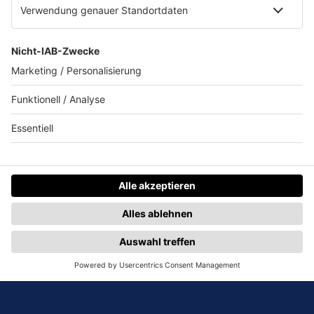
anderweitige Verwendung auf anderen
Sendern/Programmen entgegen der
Auftragsbestätigung ist nur mit vorheriger,
ausdrücklicher Zustimmung von Audiotainment
Südwest zulässig.
III. Auftragsabwicklung
1. Der Auftraggeber verpflichtet sich, die
Unterlagen für den Auftrag unaufgefordert
spätestens bis zwei Werktage vor Erstausstrahlung
vollständig zu liefern.
2. Kommen Werbesendungen gar nicht oder
falsch bzw. unvollständig zur Ausstrahlung bzw.
können Werbeplatzierungen nicht vorgenommen