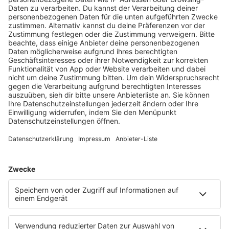
Sendetermins bzw. Zeitfensters bzw. der
vereinbarten Kombination aus Werbefläche und
Schaltzeit des Auftrags nicht möglich, wird der
Auftrag in der davor oder danach liegenden
Zeitzone ausgestrahlt bzw. verbreitet.
Darüberhinausgehende Änderungen bedürfen der
Zustimmung des Auftraggebers in Textform (als
Brief, E-Mail/PDF). Ist für diese Zeitzone eine
höhere Vergütung gemäß gültiger Preisliste
vorgesehen, wird diese Differenz nicht berechnet.
Im umgekehrten Falle erfolgt eine Gutschrift der
Differenz. Eine Gewähr für die Sendung in
bestimmten Werbeblöcken innerhalb einer Zeitzone
oder in bestimmter Reihenfolge oder für eine
bestimmte Umfeldplatzierung kann nicht
übernommen werden. Wünsche nach