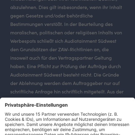
abzulehnen. Dies gilt insbesondere, wenn ihr Inhalt
gegen Gesetze und/oder behördliche
Bestimmungen verstößt. In der Beurteilung des
moralischen, politischen oder religiösen Inhalts von
Werbespots schließt sich Audiotainment Südwest
den Grundsätzen der ZAW-Richtlinien an, die
insoweit auch für den Vertragspartner Geltung
haben. Eine Pflicht zur Prüfung der Aufträge durch
Audiotainment Südwest besteht nicht. Die Gründe
der Ablehnung werden dem Auftraggeber nur auf
schriftliche Anfrage hin schriftlich mitgeteilt. Aus der
und im Zusammenhang mit der Ablehnung können
gegenüber Audiotainment Südwest keine
Ansprüche geltend gemacht werden.
3. Ist die Einhaltung des vereinbarten